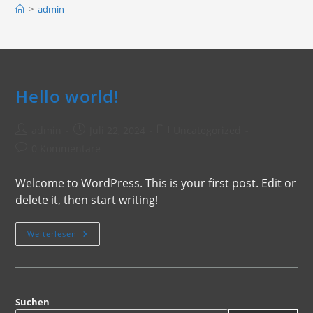
>
admin
Hello world!
Beitrags-
Beitrag
Beitrags-
admin
Juli 22, 2024
Uncategorized
Autor:
veröffentlicht:
Kategorie:
Beitrags-
0 Kommentare
Kommentare:
Welcome to WordPress. This is your first post. Edit or
delete it, then start writing!
Hello
Weiterlesen
World!
Suchen