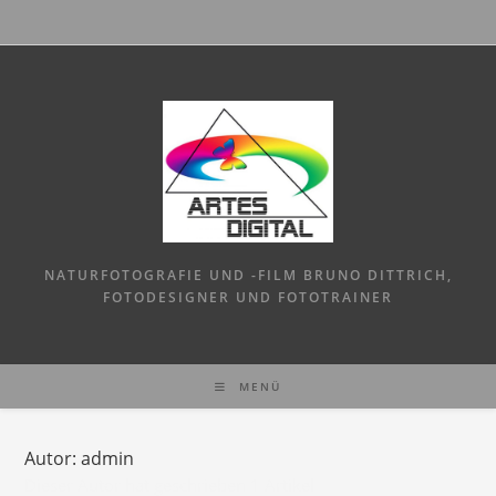
Zum
Inhalt
springen
NATURFOTOGRAFIE UND -FILM BRUNO DITTRICH,
FOTODESIGNER UND FOTOTRAINER
MENÜ
Autor:
admin
Dieser Autor hat geschrieben 1 Artikel